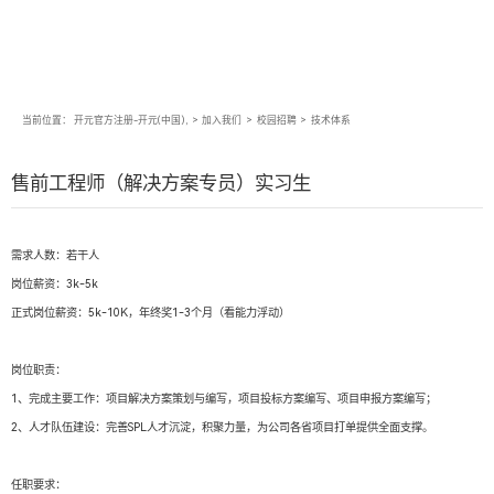
当前位置：
开元官方注册-开元(中国),
>
加入我们
>
校园招聘
>
技术体系
售前工程师（解决方案专员）实习生
需求人数：若干人
岗位薪资：3k-5k
正式岗位薪资：5k-10K，年终奖1-3个月（看能力浮动）
岗位职责：
1、完成主要工作：项目解决方案策划与编写，项目投标方案编写、项目申报方案编写；
2、人才队伍建设：完善SPL人才沉淀，积聚力量，为公司各省项目打单提供全面支撑。
任职要求：