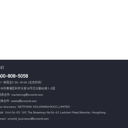
我们
400-808-5058
一到周五9:30-18:00 (北京时间）
广州市黄埔区科学大道18号芯大厦B2栋1-2层
务合作: marketing@sinontt.com
体合作: media@sinontt.com
as business: NETTHINK HOLDINGS(HK)CO.,LIMITED
dd: Unit 04-05, 16F, The Broadway No.54-62 Lockhart Road,
Wanchai, HongKong
mail: sinontt_business@sinontt.com