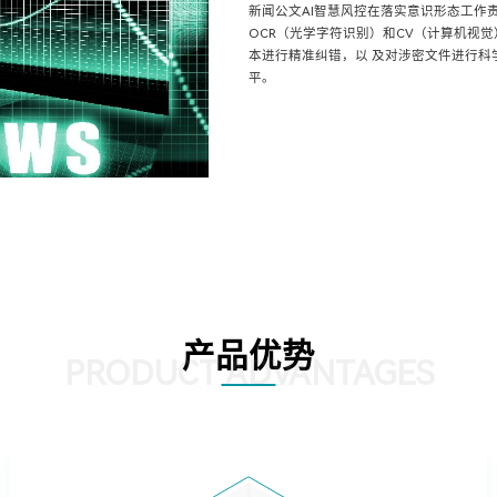
新闻公文AI智慧风控在落实意识形态工作
OCR（光学字符识别）和CV（计算机视
本进行精准纠错，以 及对涉密文件进行
平。
产品优势
PRODUCT ADVANTAGES