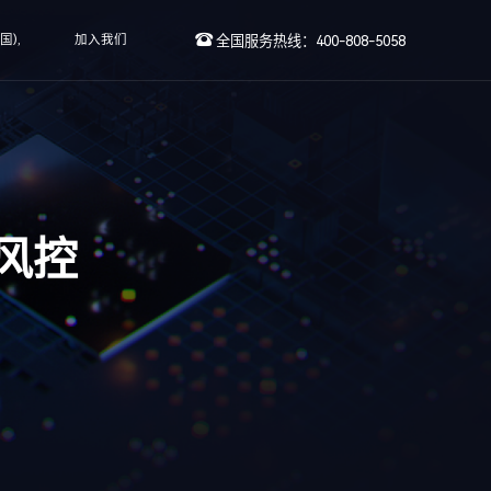
),
加入我们
全国服务热线：400-808-5058
慧风控