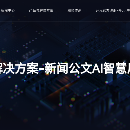
新闻中心
产品与解决方案
服务体系
开元官方注册-开元(中国
解决方案-新闻公文AI智