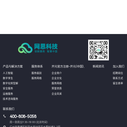
04
提供全方位的数据库管理服务，包括数据库设计、部署、监控、维护和优化等
环节，确保数据库系统的稳定运行，提高业务可用性和数据安全。
产品与解决方案
服务体系
开元官方注册-开元(中国),
新闻资讯
加入我们
人工智能
服务级别
企业简介
招聘岗位
数字孪生
服务网络
企业文化
联系方式
数字化转型解
服务网络
留言表单
安全服务
荣誉资质
运维服务
企业风采
技术咨询服务
联系我们
400-808-5058
周一到周五9:30-18:00 (北京时间）