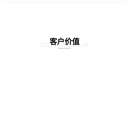
客户价值
CUSTOMER VALUE
01
根据客户不同的需求提供不同的数据库管理方案，针对客户现有数据库系统的
特点和运维要求，提供定制化的解决方案，帮助客户实现业务目标和持续优
化。
02
提供自动化和智能化的运维服务，提高运维效率，减少人力投入和运维成本，
并且通过系统性能和安全风险预警等方式帮助运维人员提前解决潜在问题，提
高系统安全稳定性。
03
遵守国际标准和最佳实践，提供相应的数据管理方案，确保数据能够实现有效
的备份、恢复和保护，防止不必要的数据损失。