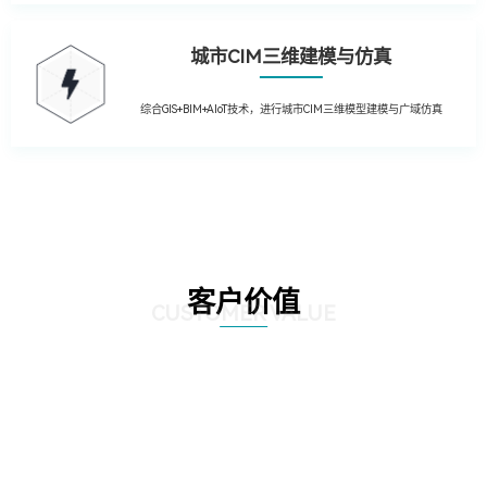
城市CIM三维建模与仿真
综合GIS+BIM+AIoT技术，进行城市CIM三维模型建模与广域仿真
客户价值
CUSTOMER VALUE
01
提升运营效率：通过引入先进的物联网技术，实现园区内设备的远程监控和自
动控制，降低人工干预成本，提高管理效率；利用大数据分析技术，对园区运
营数据进行深入挖掘，为管理层提供决策支持，优化资源配置。