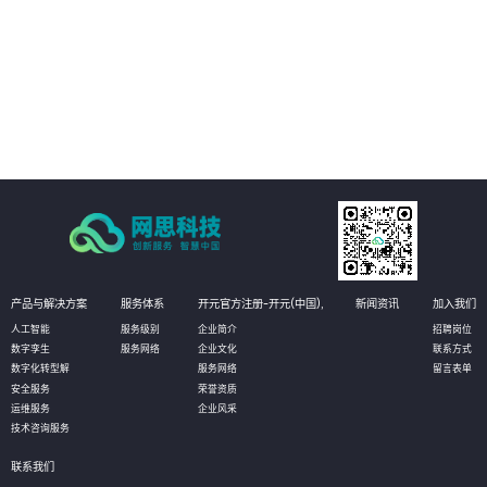
02
能耗与环境管理：提供整体园区的能耗监控板块，对园区内整个区域的用电、
用水等能源耗散情况进行分类分项的统计，实现社区内涵盖水、电、汽、燃
气、热力等全能源介质的能耗数据自动采集、实时监控、能耗动态分析、能源
结构优化的全面管理；建立科学、完善的能耗指标和能源评价体系，加强能源
03
使用的计划性、提高能源利用率、均衡能源负荷。
资产管理：对园区内各类资产进行实时监控，包括基础设施、办公设备、动环
设备、水电管路、IT设备等，系统随时调取查看各类设备的运行状态信息。当
设备发生告警时，通过短信、微信消息等方式推送给管理人员，进而在系统的
3D场景中快速定位故障设备，帮助运维人员及时解决问题。
产品与解决方案
服务体系
开元官方注册-开元(中国),
新闻资讯
加入我们
人工智能
服务级别
企业简介
招聘岗位
数字孪生
服务网络
企业文化
联系方式
数字化转型解
服务网络
留言表单
安全服务
荣誉资质
运维服务
企业风采
技术咨询服务
联系我们