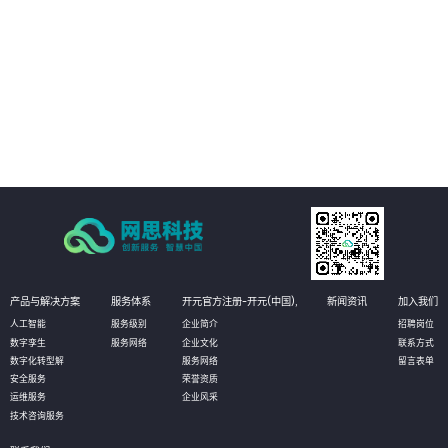
02
管理运营决策：通过真实场景与数据的完美融合和实时呈现，真实再现实际的
生产状态，有助于管理者更高效直观的获知数据，并作出相应决策，甚至可以
对决策进行模拟推演，以达到最优化决策的目的。
03
设备资产管理：通过物联网数据的采集，实时获知设备资产状态信息和健康状
况。无需到现场即可实现资产的有效维护；同时还可定义相应的管理阈值，系
统自动预警，对设备进行预测性维护，选择性保养和更换，大幅降低设备资产
维护成本。
产品与解决方案
服务体系
开元官方注册-开元(中国),
新闻资讯
加入我们
人工智能
服务级别
企业简介
招聘岗位
数字孪生
服务网络
企业文化
联系方式
数字化转型解
服务网络
留言表单
安全服务
荣誉资质
运维服务
企业风采
技术咨询服务