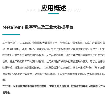
应用概述
APPLICATION OVERVIEW
MetaTwins 数字孪生及工业大数据平台
基于数字孪生、人工智能、物联网和大数据等技术，与物理工厂深度融合，实现生产数据可视
化、监管即时化、调度一体化、管理智能化，为生产管控提供更全面的决策支持，实现生产和管
控最优化。方案基于用户体验的新视角，从产品思考出发，通过三维建模还原实体工厂和生产线
场景，将生产数据和工厂状态同步呈现，让用户对生产关键数据有更直观的感受，可以更便捷地
进行管理，增强用户的数据感知能力，为运营提供强有力的支持。当生产出现异常时，能够方便
管理者更快速地定位异常点，远程指导故障处理，实现资产的有效维护管理，大幅降低维护成
本。
2023年，网思科技对该平台在孪生体管理、3D场景与大屏应用、数据源管理等七大模块进行了功
能升级。