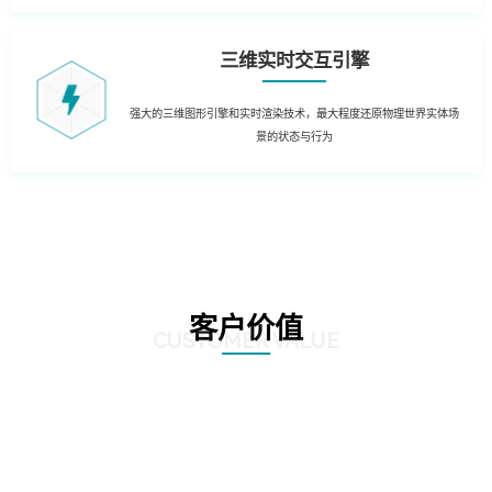
三维实时交互引擎
强大的三维图形引擎和实时渲染技术，最大程度还原物理世界实体场
景的状态与行为
客户价值
CUSTOMER VALUE
01
生产制造管理：结合实时生产数据，在3D场景中实时获知生产运营的KPI数据
和状态。同时当出现异常时，对各类报警信息进行处理和自动报警，定位到3D
场景，及时获知运行风险，通过3D动态方式进行故障处理和远程干预。